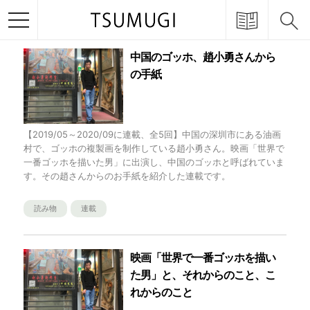
TOGGLE NAVIGATION
中国のゴッホ、趙小勇さんから
の手紙
【2019/05～2020/09に連載、全5回】中国の深圳市にある油画
村で、ゴッホの複製画を制作している趙小勇さん。映画「世界で
一番ゴッホを描いた男」に出演し、中国のゴッホと呼ばれていま
す。その趙さんからのお手紙を紹介した連載です。
読み物
連載
映画「世界で一番ゴッホを描い
た男」と、それからのこと、こ
れからのこと