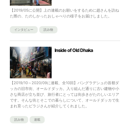
【2019/05に公開】上の連載のお願いをするために趙さんを訪ね
た際の、たのしかったおしゃべりの様子をお届けしました。
インタビュー
読み物
Inside of Old Dhaka
【2019/10～2020/09に連載、全10回】バングラデシュの首都ダ
ッカの旧市街、オールドダッカ。入り組んだ通りに古い建物や小
さな商店が立ち並び、旅行者にとっては街歩きがたのしいエリア
です。そんな街とそこでの暮らしについて、オールドダッカで生
まれ育ったビラジさんが紹介してくれました。
読み物
連載